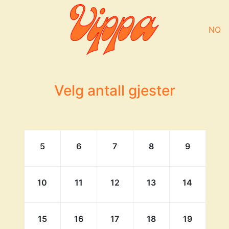
NO
Velg antall gjester
5
6
7
8
9
10
11
12
13
14
15
16
17
18
19