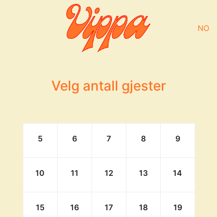
NO
Velg antall gjester
5
6
7
8
9
10
11
12
13
14
15
16
17
18
19