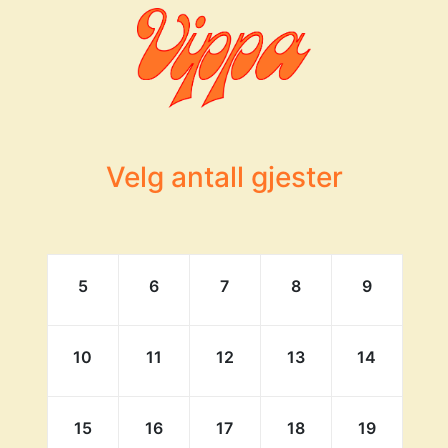
Velg antall gjester
5
6
7
8
9
10
11
12
13
14
15
16
17
18
19