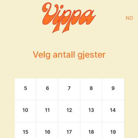
NO
Velg antall gjester
5
6
7
8
9
10
11
12
13
14
15
16
17
18
19