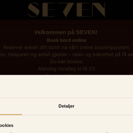
Velkommen på SEVEN!
Book bord online
Reserver enkelt ditt bord via vårt online bookingsystem.
to, tidspunkt og antall gjester – raskt og bekreftet på få s
Du kan booke:
Mandag-torsdag kl.16-23
Fredag kl.16-Late
Lørdag kl.12-00 - Late
Større selskap? kontakt oss på mail post@sevenoslo.no
Detaljer
Start bestilling
ookies