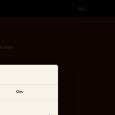
NO
ekunder.
Om