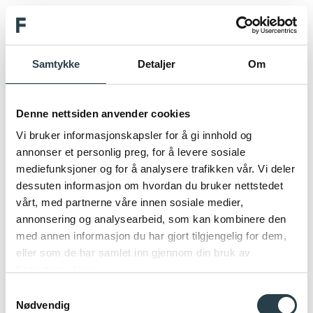
NO
Samtykke
Detaljer
Om
Velkommen til
Denne nettsiden anvender cookies
Vi bruker informasjonskapsler for å gi innhold og
restaurantene i
annonser et personlig preg, for å levere sosiale
mediefunksjoner og for å analysere trafikken vår. Vi deler
Operaen
dessuten informasjon om hvordan du bruker nettstedet
vårt, med partnerne våre innen sosiale medier,
annonsering og analysearbeid, som kan kombinere den
Brasserie Opera
ligger åpent i foajeen på
med annen informasjon du har gjort tilgjengelig for dem,
sjøsiden og har en variert meny til lunsj og
eller som de har samlet inn gjennom din bruk av
middag.
Restaurant Havsmak
er en fisk- og
tjenestene deres.
sjømatrestaurant i eget vakkert lokale på
Samtykkevalg
baksiden av Operaen med utsikt mot Deichman i
Nødvendig
Bjørvika.
Havsmak
har også egen
loungebar
,