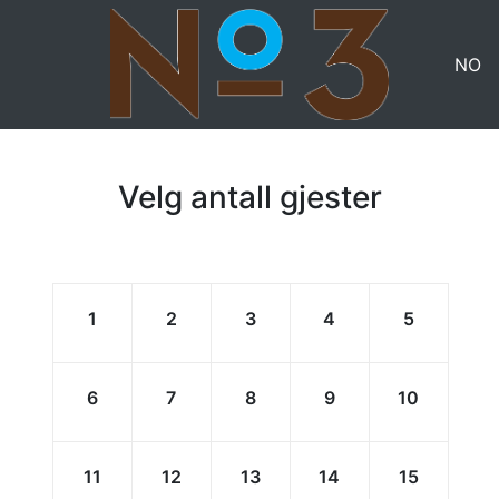
NO
Velg antall gjester
1
2
3
4
5
6
7
8
9
10
11
12
13
14
15