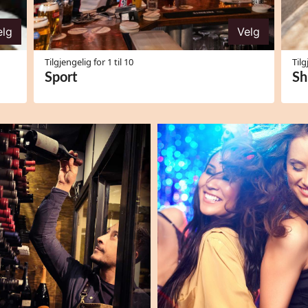
elg
Velg
Tilgjengelig for 1 til 10
Tilg
Sport
Sh