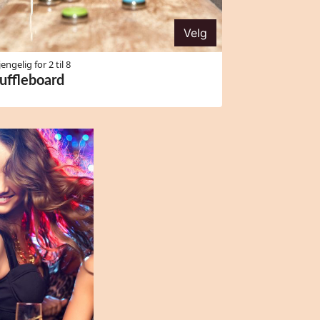
Velg
jengelig for 2 til 8
uffleboard