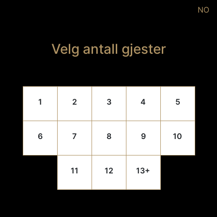
NO
Velg antall gjester
1
2
3
4
5
6
7
8
9
10
11
12
13
+