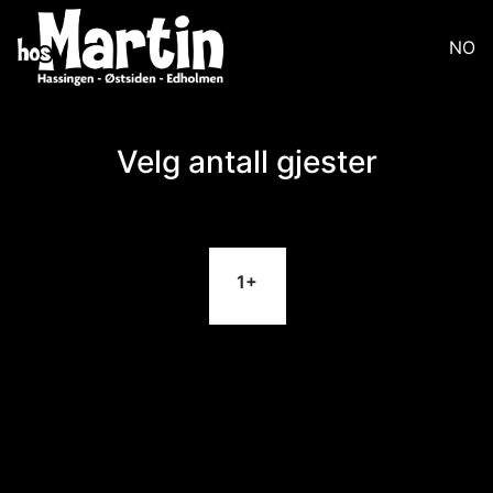
NO
Velg antall gjester
1
+