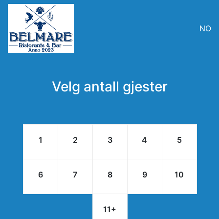
NO
Velg antall gjester
1
2
3
4
5
6
7
8
9
10
11
+