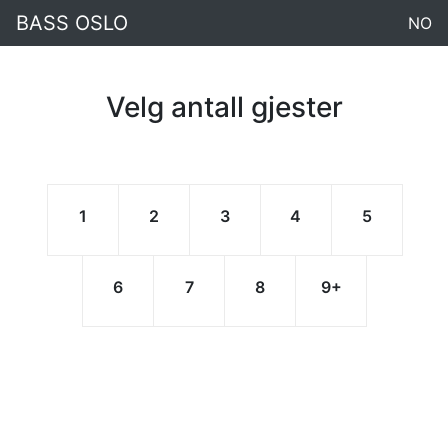
BASS OSLO
NO
Velg antall gjester
1
2
3
4
5
6
7
8
9
+