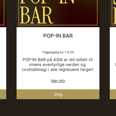
POP-IN BAR
Tilgjengelig for 1 til 20
POP-IN BAR på ASIA er din billett til 
vinens eventyrlige verden og 
cocktailmagi i alle regnbuens farger! 
Slipp deg løs og nyt livet ved 
sjøkanten. Kanpai!
Mer info
Velg