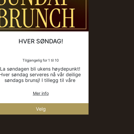
HVER SØNDAG!
Tilgjengelig for 1 til 10
La søndagen bli ukens høydepunkt! 
Hver søndag serveres nå vår deilige 
søndags brunsj! I tillegg til våre 
kjente og spennende retter, tilbyr vi 
nå en søndags meny laget for å 
Mer info
nytes i godt selskap. Varmt 
velkommen for søndags brunsj hos 
ASIA!

Velg
MENY:

Asia Taquitos
