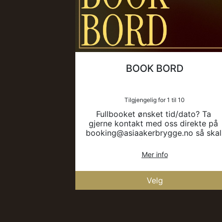
BOOK BORD
Tilgjengelig for 1 til 10
Fullbooket ønsket tid/dato? Ta 
gjerne kontakt med oss direkte på 
booking@asiaakerbrygge.no så skal 
vi se om vi finner plass til dere 
uansett!
Mer info
Velg