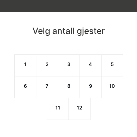
Velg antall gjester
1
2
3
4
5
6
7
8
9
10
11
12