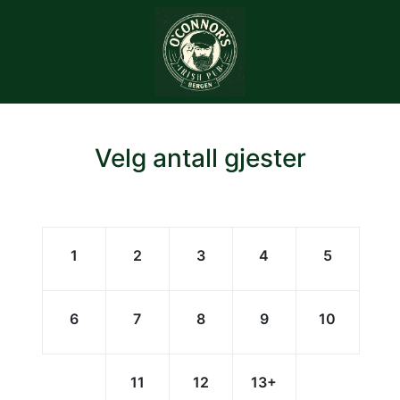
Velg antall gjester
1
2
3
4
5
6
7
8
9
10
11
12
13
+