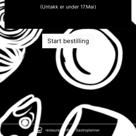
(Untakk er under 17.Mai)
Er det noe dere lurer på send mail til Jesper@inventum.no
Start bestilling
restaurantdrift av Gastroplanner