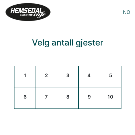
NO
Velg antall gjester
1
2
3
4
5
6
7
8
9
10