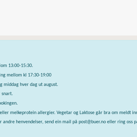
llom 13:00-15:30.
ing mellom kl 17:30-19:00
 og middag hver dag ut august.
 snart.
bookingen.
 eller melkeprotein allergier. Vegetar og Laktose går bra om meldt i
ler andre henvendelser, send ein mail på post@buer.no eller ring oss