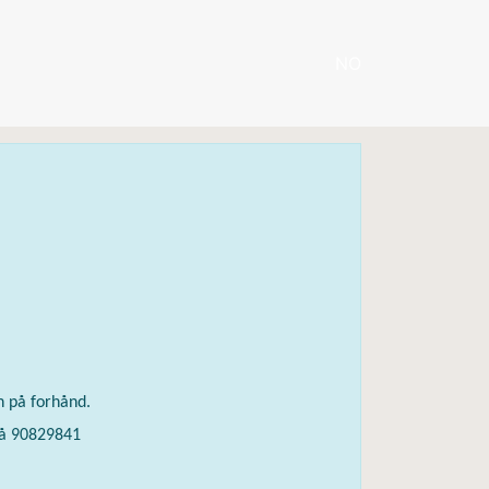
NO
nn på forhånd.
 på 90829841